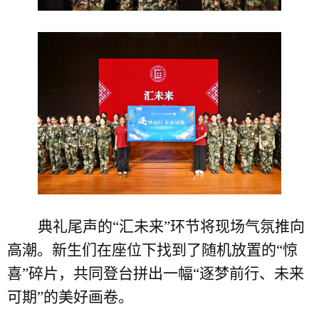
典礼尾声的
“
汇未来
”
环节将现场气氛推向
高潮。新生
们
在座位下
找到了
随机放置的
“
惊
喜
”
碎片，共同登台拼出一幅
“
逐梦前行、未来
可期
”的美好画卷
。