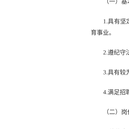
（一）基
1.具有
育事业。
2.遵纪
3.具有
4.满足
（二）岗