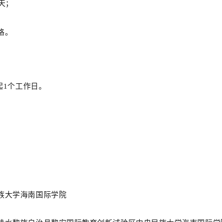
天；
格
。
起
1个工作日。
族大学海南国际学院