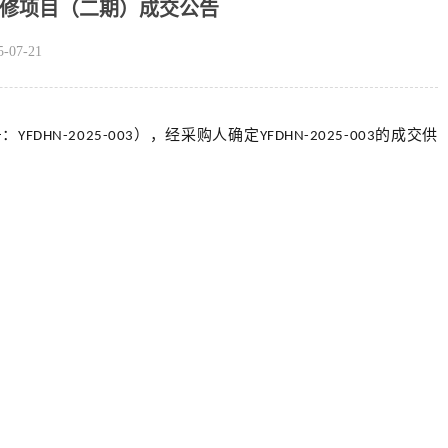
修项目（二期）成交公告
07-21
号
：
），经
采购人
确定
的
成交供
YFDHN-202
5
-00
3
YFDHN-202
5
-00
3