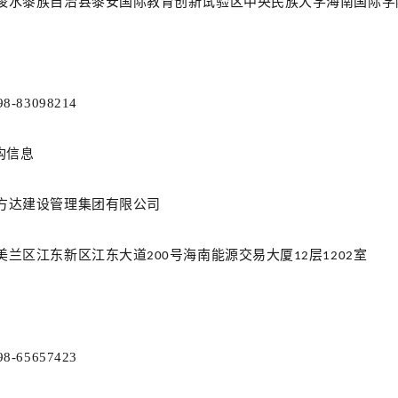
陵水黎族自治县黎安国际教育创新试验区中央民族大学海南国际学
98-83098214
构信息
方达建设管理集团有限公司
美兰区江东新区江东大道
号海南能源交易大厦
层
室
200
12
1202
98-65657423