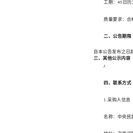
工期：
日历
45
质量要求
：
合
二、
公告期限
自本公告发布之日
三
、其他公示内容
/
四
、联系方式
1.采购人信息
名
称：
中央民