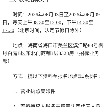
时间：
202
6
年
06
月
03
日至
202
6
年
06
月
09
日
，每天上午
08:30
至
12:00
，下午
14:30
至
17:30
（北京时间，法定节假日除外）
地点：海南省海口市美兰区滨江路
88号枫
丹白露B区东北门商铺3层8328房（招标业务
部）
方式：携以下资料至报名地点现场报名：
1、营业执照复印件
2、
若被授权人报名需携带法定代表人身