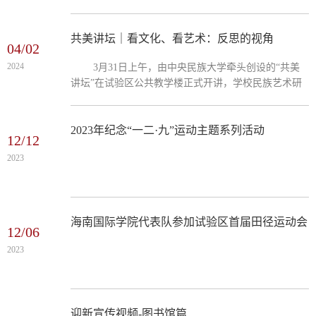
此次讲座主题为“中药药名与传统文化的互通互鉴”。主
to start you...
讲人庞宗然教授师从张伯礼院士，为中央民族大学药学
院院长、教育部“中国少数民族传统医学”创新团队带头
共美讲坛｜看文化、看艺术：反思的视角
04/02
人、民族医药教育部重点实验室主任。海南国际学院、
2024
3月31日上午，由中央民族大学牵头创设的“共美
试验区及其他入驻高校师生等共一百二十余人现场聆
讲坛”在试验区公共教学楼正式开讲，学校民族艺术研
听。 本次讲座以中药药名作为切入口，带领大家初窥
究院常务副院长、博士生导师王建民教授应邀做了“看
中国传统医药...
文化、看艺术：反思的视角”学术讲座。讲座由海南国
际学院副院长代明利老师主持，海南国际学院师生、试
2023年纪念“一二·九”运动主题系列活动
12/12
验区其他入驻高校师生、长安大学部分留学生及教师代
2023
表、陵水县教育局及中小学教师代表等近百人到场聆
听。 讲座伊始，王建民教授首先向在场同学们提
出了“什么是文化，...
海南国际学院代表队参加试验区首届田径运动会
12/06
2023
迎新宣传视频-图书馆篇