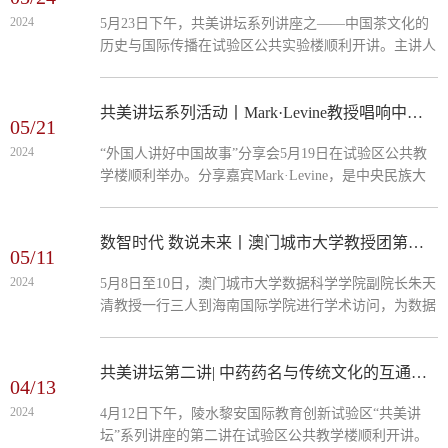
嘉教授以及课程主任朱家伟副教授主讲，大数据学院师
2024
5月23日下午，共美讲坛系列讲座之——中国茶文化的
生约80人现场聆听。首场讲座由刘文坚副教授主讲，为
历史与国际传播在试验区公共实验楼顺利开讲。主讲人
大家介绍人工智能的前景展望以及应对挑战的关键。他
赵盼超为中央民族大学美术学院副教授、硕士生导师、
分别从“人工...
理论系主任，清华大学艺术学博土，《中国民族美术》
编委会副主任。赵老师从茶的不同称谓与产地种类、中
共美讲坛系列活动丨Mark·Levine教授唱响中国的故事
05/21
国古代饮茶的风俗与茶具艺术赏析以及中国茶文化的国
2024
“外国人讲好中国故事”分享会5月19日在试验区公共教
际传播三个方面来讲解，他将此次讲座定义为一次研茶
学楼顺利举办。分享嘉宾Mark·Levine，是中央民族大
活动，旨在让师生从中学习茶文化的传承与交流，了解
学的美籍教授，美国乡村音乐人、专栏作家，中国政府
中国古代茶的历...
“友谊奖”获得者。本次分享会主题为“唱响我的中国故
事”，Mark·Levine教授聚焦其在中国逾十九年的生活中
数智时代 数说未来丨澳门城市大学教授团第二期系列讲座精彩纷呈
05/11
汲取灵感进行音乐创作的经历，生动地分享了自己亲身
2024
5月8日至10日，澳门城市大学数据科学学院副院长朱天
经历的各种有趣的故事和活动，描述这些体验如何被转
清教授一行三人到海南国际学院进行学术访问，为数据
化为丰富的音乐创作源泉。分享会现场，Mark·Levine
科学与大数据技术专业学生举办系列学术讲座。讲座围
教授现场弹...
绕科研能力拓展、人工智能技术等领域展开，旨在帮助
学生了解数据科学及相关学科的应用，提升科研能力并
共美讲坛第二讲| 中药药名与传统文化的互通互鉴
04/13
规划未来发展。本期系列讲座共三场，分别由澳门城市
2024
4月12日下午，陵水黎安国际教育创新试验区“共美讲
大学数据科学学院朱天清教授、孙鑫教授、郭永德助理
坛”系列讲座的第二讲在试验区公共教学楼顺利开讲。
教授主讲。首场讲座由朱天清教授主讲，主题为“How