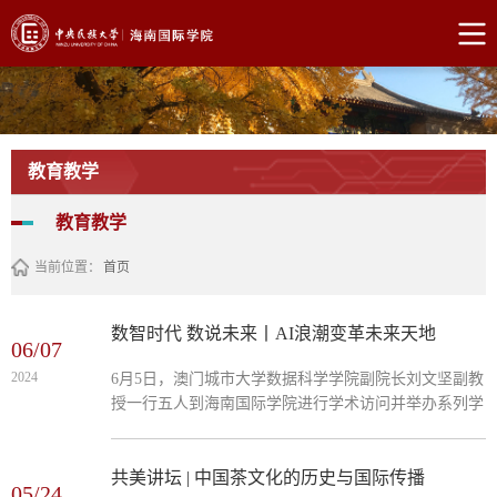
教育教学
教育教学
当前位置：
首页
数智时代 数说未来丨AI浪潮变革未来天地
06/07
2024
6月5日，澳门城市大学数据科学学院副院长刘文坚副教
授一行五人到海南国际学院进行学术访问并举办系列学
术讲座。讲座旨在为数据科学与大数据技术专业学生拓
展对人工智能技术及其应用方面的知识。本期系列讲座
共三场，分别由澳门城市大学副院长刘文坚副教授、辜
共美讲坛 | 中国茶文化的历史与国际传播
05/24