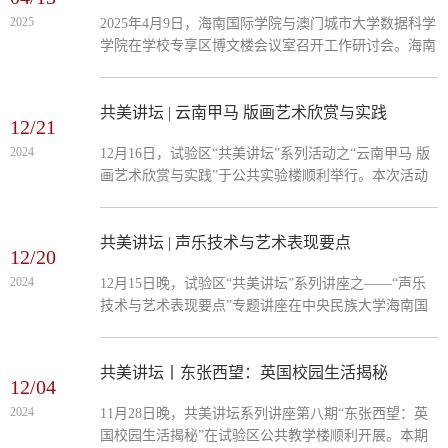
党总支书记、常务副院长路义旭主持讲座，学院部分学
2025
2025年4月9日，海南国际学院与澳门城市大学数据科学
生、教师、试验区其他入驻高校师生代表、陵水县有关
学院在学校专享区博文楼会议室召开工作研讨会。海南
部门代表80余人现场参与。讲座中，乌小花系统论述了
国际学院党总支书记、常务副院长路义旭参加并主持研
习近平总书记关...
讨，澳门城市大学数据科学学院副院长刘文坚一行及在
琼授课教师代表、海南国际学院相关负责人及有关部门
共美讲坛 | 云南甲马 版画艺术欣赏与实践
12/21
工作人员参加研讨。路义旭首先对刘文坚一行到访学院
2024
12月16日，试验区“共美讲坛”系列活动之“云南甲马 版
表示热烈欢迎，期待双方进一步加强工作协作、拓宽合
画艺术欣赏与实践”于公共实验楼顺利举行。本次活动
作领域，全面提升合作水平。刘文坚希望双方进一步丰
嘉宾是中央民族大学美术学院教师张冬萍博士，她与赵
富办学层次，...
盼超副教授共同为试验区入驻高校同学们带来别开生面
的云南甲马版画艺术实践课。云南甲马版画艺术作为中
共美讲坛 | 声乐技术与艺术表现要点
12/20
国民间民族艺术，具有悠久的历史沉淀与丰富的文化内
2024
12月15日晚，试验区“共美讲坛”系列讲座之——“声乐
涵，寄托了凡常乡土社会中老百姓对于美好生活的祈
技术与艺术表现要点”专题讲座在中央民族大学海南国
愿。活动主要从对甲马的理论知识科普和拓印实践两个
际学院博雅楼顺利举办。本次讲座主讲嘉宾是中国声乐
方面展开。张...
家协会副主席、男中音歌唱家、中央民族大学音乐学院
声歌系主任黑力教授，海南国际学院音乐学专业同学及
共美讲坛丨东张西望：英国校园生活揭秘
12/04
试验区入驻高校的音乐爱好者到场参与。黑力教授分别
2024
11月28日晚，共美讲坛系列讲座第八期“东张西望：英
从嗓音的器乐化转变，声乐技术要点和艺术表演要点三
国校园生活揭秘”在试验区公共教学楼顺利开展。本期
个话题展开分享。他用朗朗上口的“九句言”来帮助同学