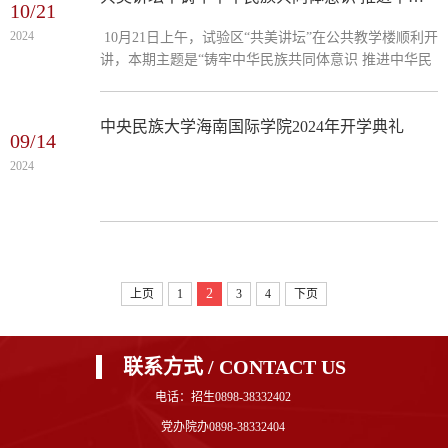
10/21
院长代明利主持。 讲座伊始，彭勇教授以“南沙考古第
2024
10月21日上午，试验区“共美讲坛”在公共教学楼顺利开
一人”、著名考古学和历史学专家、中央民族大学王恒
讲，本期主题是“铸牢中华民族共同体意识 推进中华民
杰教授的事迹为引，将学校与海南做了连结，也生动阐
族共同体建设”，主讲嘉宾为中央民族大学二级教授严
述了历史...
庆。海南国际学院师生及试验区其他入驻高校师生代表
近200人到场聆听，讲座由代明利副院长主持。 严庆教
中央民族大学海南国际学院2024年开学典礼
09/14
授从国内外大环境导入，指出在世界百年未有之大变局
2024
与中华民族伟大复兴叠加的关键期，习近平总书记提出
铸牢中华民族共同体意识这一重大原创性论断，就是要
引导全国各族人民牢固树立休戚与共、...
2
上页
1
3
4
下页
联系方式 / CONTACT US
电话：招生0898-38332402
党办院办0898-38332404