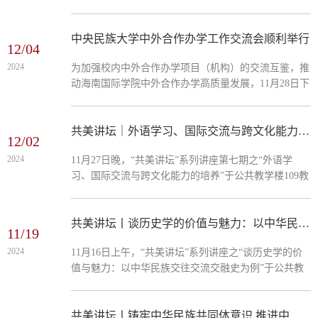
主讲嘉宾Bryan Allen毕业于剑桥大学，现为中央民族大
们记忆歌...
学外籍教师，喜欢中国及中国文化，擅长英文教学，能
用中文、法语、德语牙语等六种语言沟通交流。海南国
中央民族大学中外合作办学工作交流会顺利举行
12/04
际学院及试验区各入驻高校师生一百余人到场聆听。本
2024
为加强校内中外合作办学项目（机构）的交流互鉴，推
场讲座由学校国际合作处蓝慧文老师主持。讲座中，
动海南国际学院中外合作办学高质量发展，11月28日下
Allen结合自己近二十年在中国的生活经历，用幽默的
午，中央民族大学中外合作办学工作交流会在海南校区
语言和独特的双...
博文楼顺利举行，校党委常委、副校长、海南国际学院
院长石亚洲出席并主持座谈会。座谈会伊始，石亚洲首
共美讲坛｜外语学习、国际交流与跨文化能力的培养
12/02
先对大家积极参加会议，为中外合作办学工作献言献
2024
11月27日晚，“共美讲坛”系列讲座第七期之“外语学
策，助力海南国际学院高质量发展表示感谢。他指出，
习、国际交流与跨文化能力的培养”于公共教学楼109教
设立海南国际学院是学校服务国家教育对外开放战略的
室顺利举行。本期主讲嘉宾是中央民族大学国际合作处
重要举措，海南...
副处长（主持工作）石嵩教授。中央民族大学党委常
委、副校长王志教授特别受邀作开场致辞，海南国际学
共美讲坛丨谈历史学的价值与魅力：以中华民族交往交流交融史为例
11/19
院师生及试验区其他高校师生两百余人现场聆听。在讲
2024
11月16日上午，“共美讲坛”系列讲座之“谈历史学的价
座的开场，石嵩教授以流利而地道的英语与在场的同学
值与魅力：以中华民族交往交流交融史为例”于公共教
们展开了热情的互动。他通过讲述一系列因翻译误差而
学楼顺利举行。本期主讲嘉宾是中央民族大学历史文化
产生的有趣案例...
学院院长彭勇教授，海南国际学院师生及试验区其他入
驻高校师生两百余人到场聆听，讲座由海南国际学院副
共美讲坛丨铸牢中华民族共同体意识 推进中华民族共同体建设