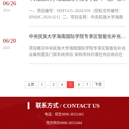
06/26
教学设施设备及配套家具采购项目项目预算控制价：预
2024
一、项目编号：HNFGCG-2024-039（招标文件编号：
计400万元左右。二、报名资料要求1.营业执照副本
HNHJC-2024-021）二、项目名称：中央民族大学海南
（复印件，加盖单位公章）；2.法定代表人证明或法人
国际学院专享区（一期）物业管理服务项目三、中标
授权委托书及被授权人身份证；...
（成交）信息供应商名称：海南鲁能物业服务有限公司
供应商地址：海南省海口市秀英区西秀镇长滨三路6号
中央民族大学海南国际学院专享区智能化补充设备购置及门禁系统项目竞争性磋商公告
06/20
鲁能中心A座8楼中标（成交）金额：198.7000000（万
2024
项目概况中央民族大学海南国际学院专享区智能化补充
元）四、主要标的信息序号 供应商名称 服务名称
设备购置及门禁系统项目 采购项目的潜在供应商应在
服务范围 服务要求 服务时间 服务标准 1 海
海南省海口市琼山区融创金成海口壹号A7栋30楼-03室
南鲁能物业服务有限公司 ...
获取采购文件，并于2024年07月01日15时30分（北京时
间）前提交响应文件。一、项目基本情况1.项目编号：
ZJ-2024-0192.项目名称：中央民族大学海南国际学院专
...
5
上页
1
3
4
6
7
下页
享区智能化补充设备购置及门禁系统项目3.采购方式：
竞争性磋商4.预算金额：2379322.61元5.最高限价：
2379322.61元6.采购需求：...
联系方式 / CONTACT US
电话：招生0898-38332402
党办院办0898-38332404