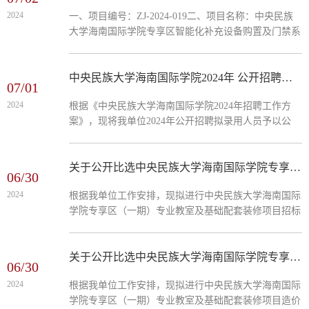
期）专业教室及基础配套装修项目监理单位、中央民族
2024
一、项目编号：ZJ-2024-019二、项目名称：中央民族
大学海南国际学院专享区（一期）教学设施设备及家具
大学海南国际学院专享区智能化补充设备购置及门禁系
采购项目招标代理单位、中央民族大学海南国际学院专
统项目三、中标（成交）信息供应商名称：广州金欣智
享区（一期）教学设施设备及家具采购项目造价咨询单
能科技有限公司供应商地址：广州市番禺区南村镇番禺
位的比选公告。...
大道北383号写字楼7栋601房（仅限办公用途）成交金
中央民族大学海南国际学院2024年 公开招聘拟录用人员公示
07/01
额：2374063.85元四、主要标的信息货物类名称：中央
2024
根据《中央民族大学海南国际学院2024年招聘工作方
民族大学海南国际学院专享区智能化补充设备购置及门
案》，现将我单位2024年公开招聘拟录用人员予以公
禁系统项目品牌：详见文件规格型号：详见文件数量：
示。公示期间，如有问题，请向我单位反映。公示时
详见文件单价：（总价）...
间：2024年7月1日-7月7日受理电话：0898-37386633受
理邮箱：muchnic@163.com2024年公开招聘拟录用人员
关于公开比选中央民族大学海南国际学院专享区（一期）专业教室及基础配套装修项目招标代理单位的公告
06/30
名单序号应聘岗位姓名原工作单位1保障事务岗符灵通
2024
根据我单位工作安排，现拟进行中央民族大学海南国际
海口致高人力资源服务有限公司中央民族大学海南国际
学院专享区（一期）专业教室及基础配套装修项目招标
学院2024年7月1日
代理单位公开比选工作，项目有关事项函告如下：一、
项目情况项目委托方：中央民族大学海南国际学院项目
名称：中央民族大学海南国际学院专享区（一期）专业
关于公开比选中央民族大学海南国际学院专享区（一期）专业教室及基础配套装修项目造价咨询单位的公告
06/30
教室及基础配套装修项目项目预算控制价：预计400万
2024
根据我单位工作安排，现拟进行中央民族大学海南国际
元左右。二、报名资料要求1.营业执照副本（复印件，
学院专享区（一期）专业教室及基础配套装修项目造价
加盖单位公章）；2.法定代表人证明或法人授权委托书