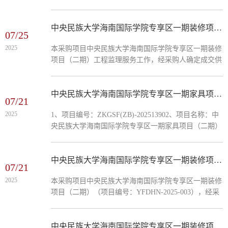
施设备采购项目（二期）（招标编号：TAHP-HNH-
已成为践行...
2025-HT-029），经评标委员会评审，确定中标候选
人，现公示如下：一、评标情况1、中标候选人基本情
中央民族大学海南国际学院专享区一期装修项目（二期）工程监理服务成交公告
07/25
况2、中标候选人按照招标文件要求承诺的项目负责人
2025
本采购项目中央民族大学海南国际学院专享区一期装修
情况3、中标候选人响应招标文件要求的资格能力条件
项目（二期）工程监理服务工作，经采购人确定成交供
二、提出异议的渠道和方式公示期内，如有异议，请在
应商，现公示如下：一、成交供应商信息供应商名称：
公示期（公示期2025年8月1...
湖南怀德全过程工程咨询有限公司；投标下浮率：
6%；工期：按项目实际实施时间，自合同签订之日起
中央民族大学海南国际学院专享区一期家具项目（二期）成交公告
07/21
至竣工结算办理完毕，并配合做好项目审计和财务决算
2025
1、项目编号：ZKGSF(ZB)-202513902、项目名称：中
等工作。二、公告期限自本公告发布之日起1个工作
央民族大学海南国际学院专享区一期家具项目（二期）
日。三、其他公示内容/四、联系方式名称：中央民族
3、成交信息 3.1 供应商名称：广东华盛家具集团有限
大学海南国际学院地址：...
公司 3.2 供应商地址：中山市小榄镇同茂工业园 3.3
成交金额：¥1,286,680.004、主要标的信息采购品目名
中央民族大学海南国际学院专享区一期装修项目（二期）成交公告
07/21
称详见“最后磋商分项报价表”品牌（如有）详见“最后
2025
本采购项目中央民族大学海南国际学院专享区一期装修
磋商分项报价表”规格型号详见“最后磋商分项报价表”
项目（二期）（项目编号：YFDHN-2025-003），经采
数量详见“最后磋商分项报价表”单价详见“最后磋商分
购人确定YFDHN-2025-003的成交供应商，现公示如
项报价...
下：一、成交供应商信息供应商名称：深圳市德勤建工
集团有限公司；投标报价（元）：2799722.94；项目经
中央民族大学海南国际学院专享区一期装修项目（二期）工程监理公开比选公告