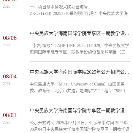
应文件。一、项目基本情况：1.项目编号：
2025
一、项目基本情况采购项目编号：
ZKGSF(ZB)-20251740R2.项目名称：中央民族大学海南
ZKGSF(ZB)-20251740采购项目名称：中央民族大学海
国际学院专享区二期专业教室及基础配套装修项目设计
南国际学院专享区二期专业教室及基础配套装修项目设
（第二次）3.预算金额：628864....
计二、项目废标的原因通过初步审查的供应商不足三
家，本项目按废标处理。三、其他补充事宜无四、凡对
中央民族大学海南国际学院专享区一期教学设施设备采购项目（二期）中标结果公示
08/06
本次公告内容提出询问，请按以下方式联系。1.采购人
2025
（招标编号：TAHP-HNH-2025-HT-029）中央民族大学
信息名 称：中央民族大学海南国际学院地 址：陵水黎
海南国际学院专享区一期教学设施设备采购项目（二
族自治县联系方式：杜先生 0898-830982142.采购代理
期）（招标编号：TAHP-HNH-2025-HT-029），经媒体
机构信息名 称：中科高盛咨询集团有限...
公示及招标人确认，现公示如下：一、中标人信息：标
段(包)[001]中央民族大学海南国际学院专享区一期教学
中央民族大学海南国际学院2025年公开招聘公告（第三批）
08/04
设施设备采购项目（二期）:中标人：中科世安技术有
2025
中央民族大学（Minzu University of China）由国家民
限公司 中标价格：1242.120441 万元二、其他：本项目
委、教育部、北京市共建，是国家“211工程”、“985工
采购信息发布媒体：中国招标投标公共服务平台
程”和“双一流”建设的综合性重点大学，具有普通本科
（http://www.cebpubservi...
（含预科）、硕士研究生、博士研究生等培养层次。学
校历经70余年的建设与发展，已经成为一所文、史、
中央民族大学海南国际学院专享区一期教学设施设备采购项目（二期）中标候选人公示
08/01
哲、经、管、法、理、工、医、教、艺多学科协调发展
2025
公示开始时间:2025年08月01日，公示结束时间:2025年
的综合性大学，面向全国各民族招生，以培养各民族高
08月04日中央民族大学海南国际学院专享区一期教学设
级专门人才为主，于众多名校中自显特色，独具风采。