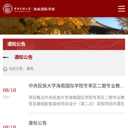
通知公告
通知公告
当前位置：
首页
中央民族大学海南国际学院专享区二期专业教室及基础配套装修项目设计（第二次）-竞争性磋商公告
08/18
2025
项目概况中央民族大学海南国际学院专享区二期专业教
室及基础配套装修项目设计（第二次）采购项目的潜在
供应商应在海南省海口市美兰区滨江路88号枫丹白露B
区东北门商铺3层8328房（招标业务部）获取采购文
件，并于2025年08月29日09:30（北京时间）前递交响
废标公告
08/18